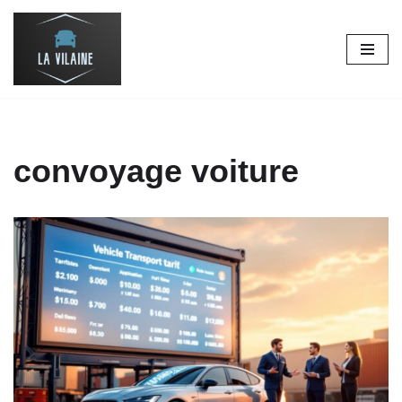
Aller
au
contenu
convoyage voiture