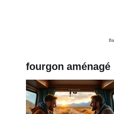
Aller
au
contenu
Ba
fourgon aménagé