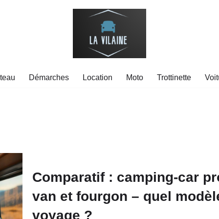
teau
Démarches
Location
Moto
Trottinette
Voit
Comparatif : camping-car pro
van et fourgon – quel modèl
voyage ?