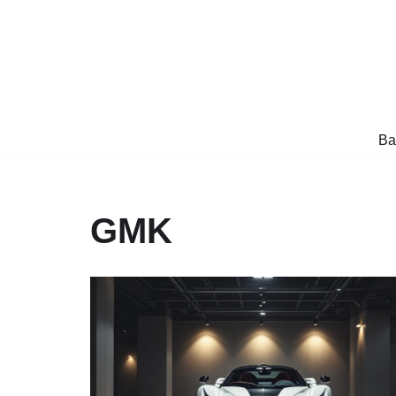
Aller
au
contenu
Ba
GMK