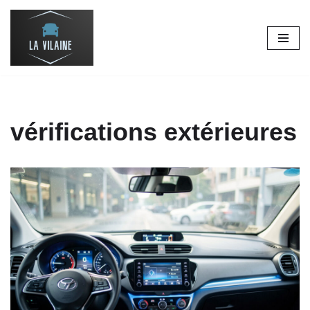
Aller
au
contenu
vérifications extérieures