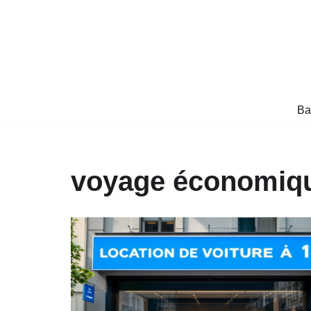
Aller
au
contenu
Ba
voyage économiq