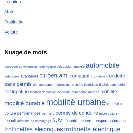
Location
Moto
Trottinette
Voiture
Nuage de mots
automobile
accessoires voiture
acheter voiture d'occasion
analyse
citroën ami
conduite
comparatif
avantages
autonomie
conduite
sans permis
déménagement
entretien trottinette électrique
fiabilité automobile
fiat topolino
mobilité
location de voiture
logistique automobile
marché
mobilité urbaine
mobilité durable
moteur de
permis de conduire
voiture
performances
permis b
petite voiture
SUV
renault
sécurité routière
transport automobile
services de convoyage
trottinette électrique
trottinettes électriques