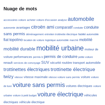
Nuage de mots
automobile
accessoires voiture
acheter voiture d'occasion
analyse
citroën ami
conduite
comparatif
avantages
autonomie
conduite
sans permis
déménagement
entretien trottinette électrique
fiabilité automobile
fiat topolino
mobilité
location de voiture
logistique automobile
marché
mobilité urbaine
mobilité durable
moteur de
permis de conduire
voiture
performances
permis b
petite voiture
SUV
renault
sécurité routière
transport automobile
services de convoyage
trottinette électrique
trottinettes électriques
twizy
vitesse maximale
voiture
vitesse
vitesse voiture sans permis
voiture
voiture sans permis
voitures électriques
de luxe
voiture
voiture électrique
véhicules
urbaine
voiture à petit budget
électriques
véhicule électrique