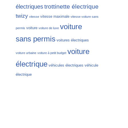
trottinette électrique
électriques
twizy
vitesse maximale
vitesse
vitesse voiture sans
voiture
voiture
permis
voiture de luxe
sans permis
voitures électriques
voiture
voiture urbaine
voiture à petit budget
électrique
véhicules électriques
véhicule
électrique