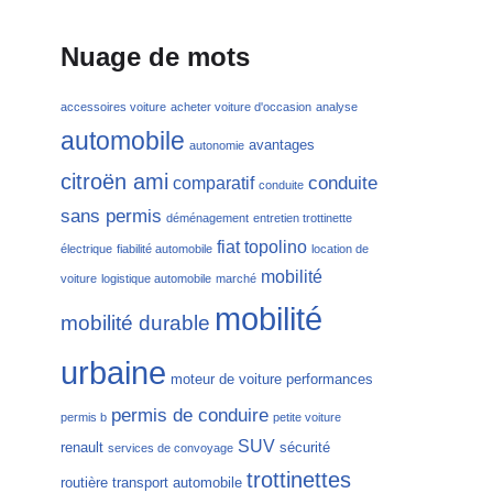
Nuage de mots
accessoires voiture
acheter voiture d'occasion
analyse
automobile
avantages
autonomie
citroën ami
conduite
comparatif
conduite
sans permis
déménagement
entretien trottinette
fiat topolino
électrique
fiabilité automobile
location de
mobilité
voiture
logistique automobile
marché
mobilité
mobilité durable
urbaine
moteur de voiture
performances
permis de conduire
permis b
petite voiture
SUV
renault
sécurité
services de convoyage
trottinettes
routière
transport automobile