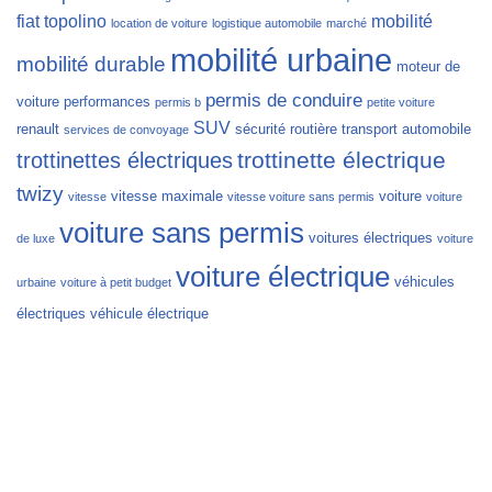
fiat topolino
mobilité
location de voiture
logistique automobile
marché
mobilité urbaine
mobilité durable
moteur de
permis de conduire
voiture
performances
permis b
petite voiture
SUV
renault
sécurité routière
transport automobile
services de convoyage
trottinette électrique
trottinettes électriques
twizy
vitesse maximale
voiture
vitesse
vitesse voiture sans permis
voiture
voiture sans permis
voitures électriques
de luxe
voiture
voiture électrique
véhicules
urbaine
voiture à petit budget
électriques
véhicule électrique