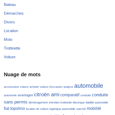
Bateau
Démarches
Divers
Location
Moto
Trottinette
Voiture
Nuage de mots
automobile
accessoires voiture
acheter voiture d'occasion
analyse
citroën ami
conduite
comparatif
avantages
autonomie
conduite
sans permis
déménagement
entretien trottinette électrique
fiabilité automobile
fiat topolino
mobilité
location de voiture
logistique automobile
marché