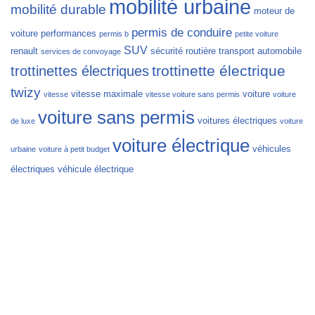
mobilité urbaine
mobilité durable
moteur de
permis de conduire
voiture
performances
permis b
petite voiture
SUV
renault
sécurité routière
transport automobile
services de convoyage
trottinette électrique
trottinettes électriques
twizy
vitesse maximale
voiture
vitesse
vitesse voiture sans permis
voiture
voiture sans permis
voitures électriques
de luxe
voiture
voiture électrique
véhicules
urbaine
voiture à petit budget
électriques
véhicule électrique