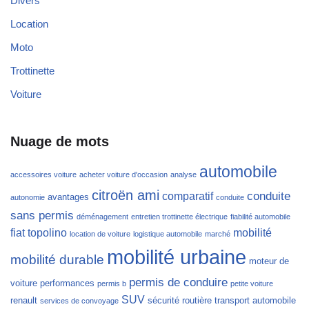
Divers
Location
Moto
Trottinette
Voiture
Nuage de mots
automobile
accessoires voiture
acheter voiture d'occasion
analyse
citroën ami
conduite
comparatif
avantages
autonomie
conduite
sans permis
déménagement
entretien trottinette électrique
fiabilité automobile
fiat topolino
mobilité
location de voiture
logistique automobile
marché
mobilité urbaine
mobilité durable
moteur de
permis de conduire
voiture
performances
permis b
petite voiture
SUV
renault
sécurité routière
transport automobile
services de convoyage