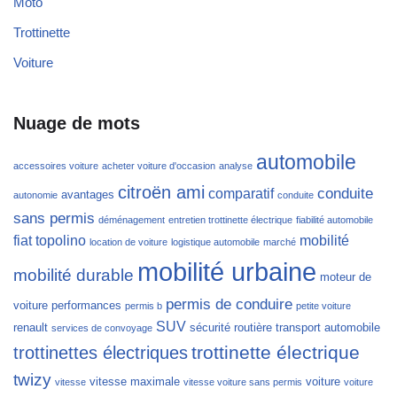
Moto
Trottinette
Voiture
Nuage de mots
automobile
accessoires voiture
acheter voiture d'occasion
analyse
citroën ami
conduite
comparatif
avantages
autonomie
conduite
sans permis
déménagement
entretien trottinette électrique
fiabilité automobile
fiat topolino
mobilité
location de voiture
logistique automobile
marché
mobilité urbaine
mobilité durable
moteur de
permis de conduire
voiture
performances
permis b
petite voiture
SUV
renault
sécurité routière
transport automobile
services de convoyage
trottinette électrique
trottinettes électriques
twizy
vitesse maximale
voiture
vitesse
vitesse voiture sans permis
voiture