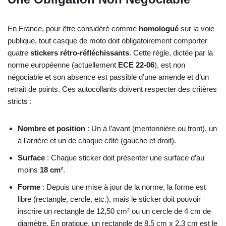
En France, pour être considéré comme
homologué
sur la voie
publique, tout casque de moto doit obligatoirement comporter
quatre
stickers rétro-réfléchissants
. Cette règle, dictée par la
norme européenne (actuellement
ECE 22-06
), est non
négociable et son absence est passible d’une amende et d’un
retrait de points. Ces autocollants doivent respecter des critères
stricts :
Nombre et position
: Un à l’avant (mentonnière ou front), un
à l’arrière et un de chaque côté (gauche et droit).
Surface
: Chaque sticker doit présenter une surface d’au
moins
18 cm²
.
Forme
: Depuis une mise à jour de la norme, la forme est
libre (rectangle, cercle, etc.), mais le sticker doit pouvoir
inscrire un rectangle de 12,50 cm² ou un cercle de 4 cm de
diamètre. En pratique, un rectangle de 8,5 cm x 2,3 cm est le