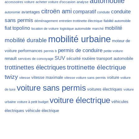
automobile
accessoires voiture
acheter voiture d'occasion
analyse
citroën ami
conduite
comparatif
avantages
autonomie
conduite
sans permis
déménagement
entretien trottinette électrique
fiabilité automobile
fiat topolino
mobilité
location de voiture
logistique automobile
marché
mobilité urbaine
mobilité durable
moteur de
permis de conduire
voiture
performances
permis b
petite voiture
SUV
renault
sécurité routière
transport automobile
services de convoyage
trottinette électrique
trottinettes électriques
twizy
vitesse maximale
voiture
vitesse
vitesse voiture sans permis
voiture
voiture sans permis
voitures électriques
de luxe
voiture
voiture électrique
véhicules
urbaine
voiture à petit budget
électriques
véhicule électrique