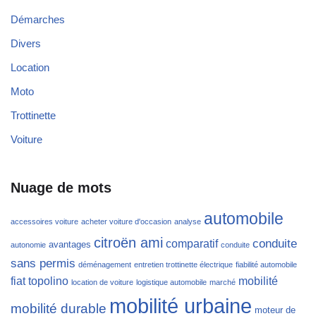
Démarches
Divers
Location
Moto
Trottinette
Voiture
Nuage de mots
automobile
accessoires voiture
acheter voiture d'occasion
analyse
citroën ami
conduite
comparatif
avantages
autonomie
conduite
sans permis
déménagement
entretien trottinette électrique
fiabilité automobile
fiat topolino
mobilité
location de voiture
logistique automobile
marché
mobilité urbaine
mobilité durable
moteur de