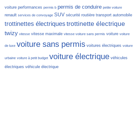
permis de conduire
voiture
performances
permis b
petite voiture
SUV
renault
sécurité routière
transport automobile
services de convoyage
trottinette électrique
trottinettes électriques
twizy
vitesse maximale
voiture
vitesse
vitesse voiture sans permis
voiture
voiture sans permis
voitures électriques
de luxe
voiture
voiture électrique
véhicules
urbaine
voiture à petit budget
électriques
véhicule électrique