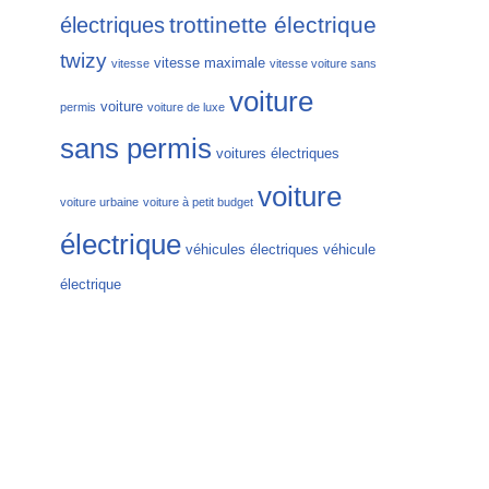
trottinette électrique
électriques
twizy
vitesse maximale
vitesse
vitesse voiture sans
voiture
voiture
permis
voiture de luxe
sans permis
voitures électriques
voiture
voiture urbaine
voiture à petit budget
électrique
véhicules électriques
véhicule
électrique