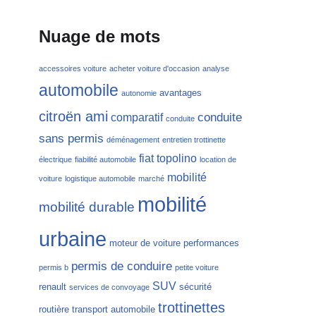
Nuage de mots
accessoires voiture
acheter voiture d'occasion
analyse
automobile
avantages
autonomie
citroën ami
conduite
comparatif
conduite
sans permis
déménagement
entretien trottinette
fiat topolino
électrique
fiabilité automobile
location de
mobilité
voiture
logistique automobile
marché
mobilité
mobilité durable
urbaine
moteur de voiture
performances
permis de conduire
permis b
petite voiture
SUV
renault
sécurité
services de convoyage
trottinettes
routière
transport automobile