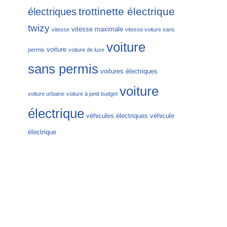
trottinette électrique
électriques
twizy
vitesse maximale
vitesse
vitesse voiture sans
voiture
voiture
permis
voiture de luxe
sans permis
voitures électriques
voiture
voiture urbaine
voiture à petit budget
électrique
véhicules électriques
véhicule
électrique