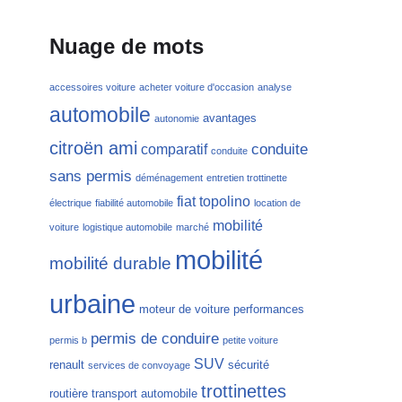
Nuage de mots
accessoires voiture
acheter voiture d'occasion
analyse
automobile
avantages
autonomie
citroën ami
conduite
comparatif
conduite
sans permis
déménagement
entretien trottinette
fiat topolino
électrique
fiabilité automobile
location de
mobilité
voiture
logistique automobile
marché
mobilité
mobilité durable
urbaine
moteur de voiture
performances
permis de conduire
permis b
petite voiture
SUV
renault
sécurité
services de convoyage
trottinettes
routière
transport automobile