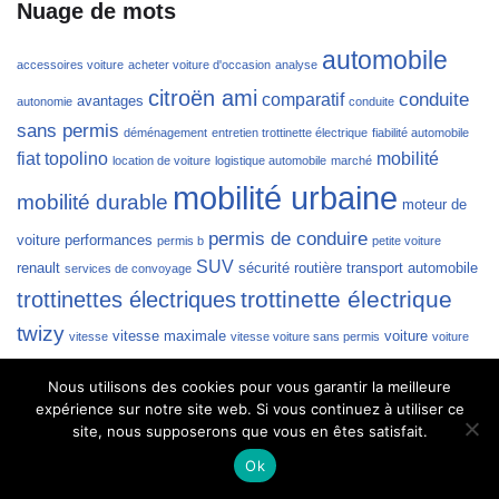
Nuage de mots
automobile
accessoires voiture
acheter voiture d'occasion
analyse
citroën ami
conduite
comparatif
avantages
autonomie
conduite
sans permis
déménagement
entretien trottinette électrique
fiabilité automobile
fiat topolino
mobilité
location de voiture
logistique automobile
marché
mobilité urbaine
mobilité durable
moteur de
permis de conduire
voiture
performances
permis b
petite voiture
SUV
renault
sécurité routière
transport automobile
services de convoyage
trottinette électrique
trottinettes électriques
twizy
vitesse maximale
voiture
vitesse
vitesse voiture sans permis
voiture
voiture sans permis
voitures électriques
de luxe
voiture
Nous utilisons des cookies pour vous garantir la meilleure
expérience sur notre site web. Si vous continuez à utiliser ce
voiture électrique
véhicules
urbaine
voiture à petit budget
site, nous supposerons que vous en êtes satisfait.
électriques
véhicule électrique
Ok