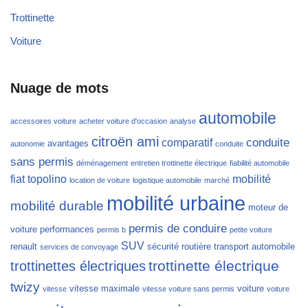
Trottinette
Voiture
Nuage de mots
automobile
accessoires voiture
acheter voiture d'occasion
analyse
citroën ami
conduite
comparatif
avantages
autonomie
conduite
sans permis
déménagement
entretien trottinette électrique
fiabilité automobile
fiat topolino
mobilité
location de voiture
logistique automobile
marché
mobilité urbaine
mobilité durable
moteur de
permis de conduire
voiture
performances
permis b
petite voiture
SUV
renault
sécurité routière
transport automobile
services de convoyage
trottinette électrique
trottinettes électriques
twizy
vitesse maximale
voiture
vitesse
vitesse voiture sans permis
voiture