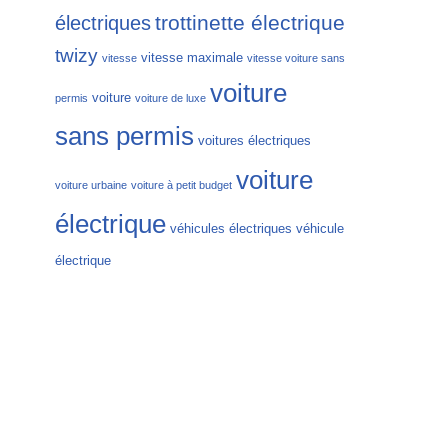
trottinette électrique
électriques
twizy
vitesse maximale
vitesse
vitesse voiture sans
voiture
voiture
permis
voiture de luxe
sans permis
voitures électriques
voiture
voiture urbaine
voiture à petit budget
électrique
véhicules électriques
véhicule
électrique