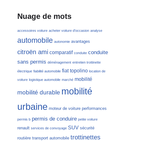
Nuage de mots
accessoires voiture
acheter voiture d'occasion
analyse
automobile
avantages
autonomie
citroën ami
conduite
comparatif
conduite
sans permis
déménagement
entretien trottinette
fiat topolino
électrique
fiabilité automobile
location de
mobilité
voiture
logistique automobile
marché
mobilité
mobilité durable
urbaine
moteur de voiture
performances
permis de conduire
permis b
petite voiture
SUV
renault
sécurité
services de convoyage
trottinettes
routière
transport automobile