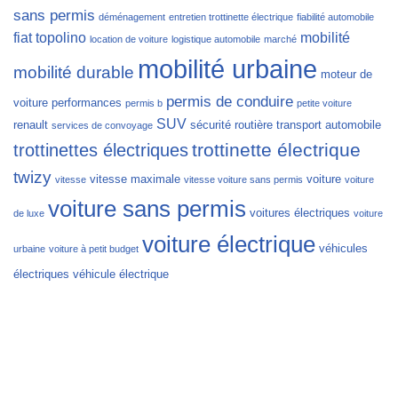
sans permis
déménagement
entretien trottinette électrique
fiabilité automobile
fiat topolino
mobilité
location de voiture
logistique automobile
marché
mobilité urbaine
mobilité durable
moteur de
permis de conduire
voiture
performances
permis b
petite voiture
SUV
renault
sécurité routière
transport automobile
services de convoyage
trottinette électrique
trottinettes électriques
twizy
vitesse maximale
voiture
vitesse
vitesse voiture sans permis
voiture
voiture sans permis
voitures électriques
de luxe
voiture
voiture électrique
véhicules
urbaine
voiture à petit budget
électriques
véhicule électrique