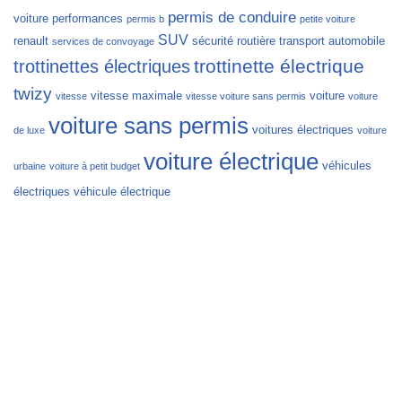
permis de conduire
voiture
performances
permis b
petite voiture
SUV
renault
sécurité routière
transport automobile
services de convoyage
trottinette électrique
trottinettes électriques
twizy
vitesse maximale
voiture
vitesse
vitesse voiture sans permis
voiture
voiture sans permis
voitures électriques
de luxe
voiture
voiture électrique
véhicules
urbaine
voiture à petit budget
électriques
véhicule électrique