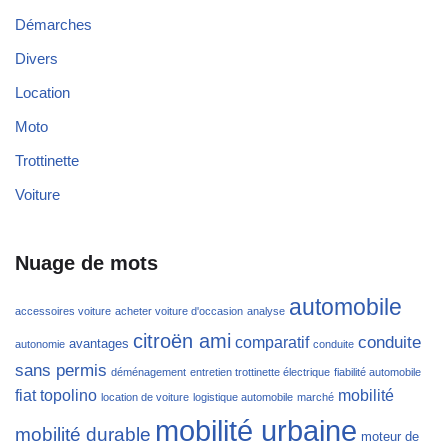
Démarches
Divers
Location
Moto
Trottinette
Voiture
Nuage de mots
automobile
accessoires voiture
acheter voiture d'occasion
analyse
citroën ami
conduite
comparatif
avantages
autonomie
conduite
sans permis
déménagement
entretien trottinette électrique
fiabilité automobile
fiat topolino
mobilité
location de voiture
logistique automobile
marché
mobilité urbaine
mobilité durable
moteur de