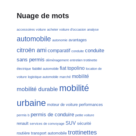
Nuage de mots
accessoires voiture
acheter voiture d'occasion
analyse
automobile
avantages
autonomie
citroën ami
conduite
comparatif
conduite
sans permis
déménagement
entretien trottinette
fiat topolino
électrique
fiabilité automobile
location de
mobilité
voiture
logistique automobile
marché
mobilité
mobilité durable
urbaine
moteur de voiture
performances
permis de conduire
permis b
petite voiture
SUV
renault
sécurité
services de convoyage
trottinettes
routière
transport automobile