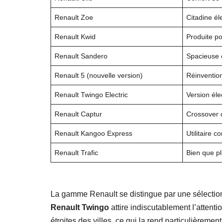
Renault Zoe
Citadine é
Renault Kwid
Produite p
Renault Sandero
Spacieuse e
Renault 5 (nouvelle version)
Réinventio
Renault Twingo Electric
Version éle
Renault Captur
Crossover c
Renault Kangoo Express
Utilitaire c
Renault Trafic
Bien que pl
La gamme Renault se distingue par une sélection v
Renault Twingo
attire indiscutablement l’attent
étroites des villes, ce qui la rend particulièreme