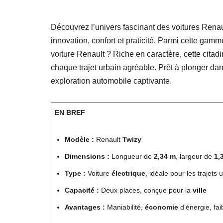
Découvrez l’univers fascinant des voitures Renau
innovation, confort et praticité. Parmi cette gamm
voiture Renault ? Riche en caractère, cette citadi
chaque trajet urbain agréable. Prêt à plonger dan
exploration automobile captivante.
EN BREF
Modèle :
Renault
Twizy
Dimensions :
Longueur de
2,34 m
, largeur de
1,
Type :
Voiture
électrique
, idéale pour les trajets 
Capacité :
Deux places, conçue pour la
ville
Avantages :
Maniabilité,
économie
d’énergie, fai