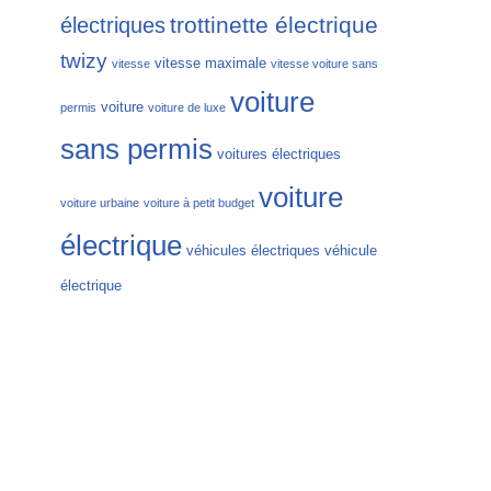
trottinette électrique
électriques
twizy
vitesse maximale
vitesse
vitesse voiture sans
voiture
voiture
permis
voiture de luxe
sans permis
voitures électriques
voiture
voiture urbaine
voiture à petit budget
électrique
véhicules électriques
véhicule
électrique