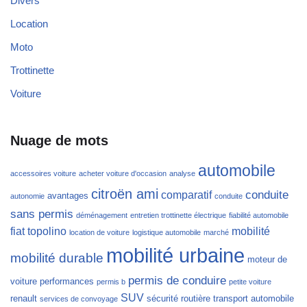
Divers
Location
Moto
Trottinette
Voiture
Nuage de mots
automobile
accessoires voiture
acheter voiture d'occasion
analyse
citroën ami
conduite
comparatif
avantages
autonomie
conduite
sans permis
déménagement
entretien trottinette électrique
fiabilité automobile
fiat topolino
mobilité
location de voiture
logistique automobile
marché
mobilité urbaine
mobilité durable
moteur de
permis de conduire
voiture
performances
permis b
petite voiture
SUV
renault
sécurité routière
transport automobile
services de convoyage