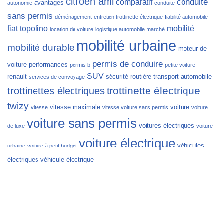
citroën ami
conduite
comparatif
avantages
autonomie
conduite
sans permis
déménagement
entretien trottinette électrique
fiabilité automobile
fiat topolino
mobilité
location de voiture
logistique automobile
marché
mobilité urbaine
mobilité durable
moteur de
permis de conduire
voiture
performances
permis b
petite voiture
SUV
renault
sécurité routière
transport automobile
services de convoyage
trottinette électrique
trottinettes électriques
twizy
vitesse maximale
voiture
vitesse
vitesse voiture sans permis
voiture
voiture sans permis
voitures électriques
de luxe
voiture
voiture électrique
véhicules
urbaine
voiture à petit budget
électriques
véhicule électrique